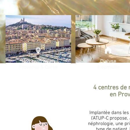
Nos centres en
Dialyse
Provence & Corse
à domicile
4 centres de 
en Prov
Implantée dans les
l’ATUP-C propose, 
néphrologie, une pr
type de patient.