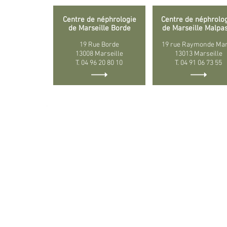
Centre de néphrologie
Centre de néphrolo
de Marseille Borde
de Marseille Malpa
19 Rue Borde
19 rue Raymonde Mar
13008 Marseille
13013 Marseille
T. 04 96 20 80 10
T. 04 91 06 73 55
Assistance pour le Traitem