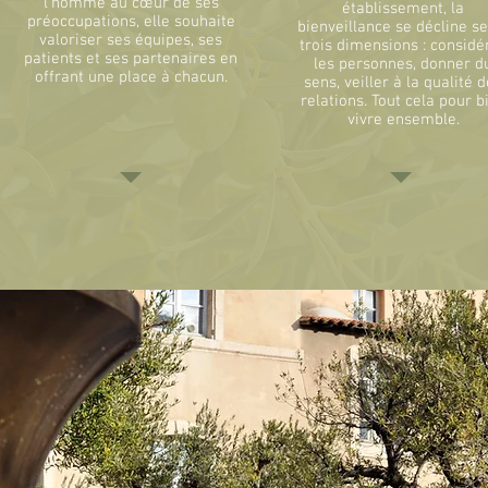
l’homme au cœur de ses
établissement, la
préoccupations, elle souhaite
bienveillance se décline se
valoriser ses équipes, ses
trois dimensions : considé
patients et ses partenaires en
les personnes, donner d
offrant une place à chacun.
sens, veiller à la qualité 
relations. Tout cela pour b
vivre ensemble.