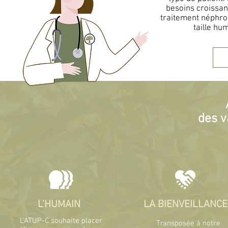
besoins croissan
traitement néphro
taille hu
des v
L'HUMAIN
LA BIENVEILLANCE
L’ATUP-C souhaite placer
Transposée à notre